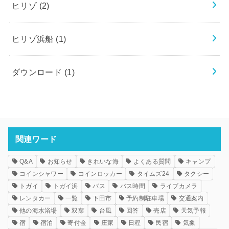
ヒリゾ
(2)
ヒリゾ浜船
(1)
ダウンロード
(1)
関連ワード
Q&A
お知らせ
きれいな海
よくある質問
キャンプ
コインシャワー
コインロッカー
タイムズ24
タクシー
トガイ
トガイ浜
バス
バス時間
ライブカメラ
レンタカー
一覧
下田市
予約制駐車場
交通案内
他の海水浴場
双葉
台風
回答
売店
天気予報
宿
宿泊
寄付金
庄家
日程
民宿
気象