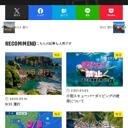
ポスト
シェア
はてブ
送る
Pocket
8/14 運行
8/12 運行
RECOMMEND
海況
海況
2021.09.05
小型スキューバーダイビングの使
2025.09.14
用について
9/15 運行
海況
海況