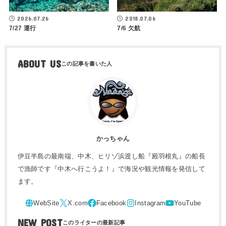
2026.07.26
2018.07.06
7/27 運行
7/6 欠航
ABOUT US
かっちゃん
伊豆半島の最南端、中木、ヒリゾ浜渡し船『殿羽根丸』の船長
で漁師です『中木へ行こうよ！』で海況や観光情報を発信して
ます。
NEW POST