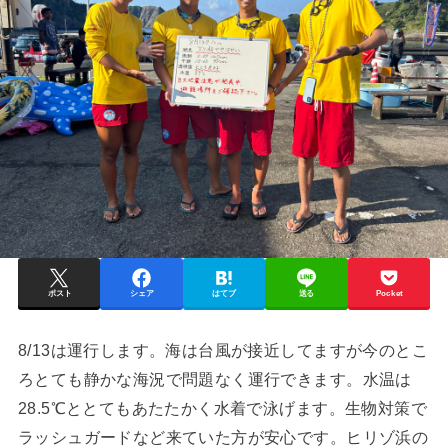
ポスト
シェア
はてブ
送る
Pocket
8/13は運行します。海は台風が接近してますが今のとこ
ろとても静かな海況で問題なく運行できます。水温は
28.5℃ととてもあたたかく水着で泳げます。生物対策で
ラッシュガードなど来ていた方が安心です。ヒリゾ浜の