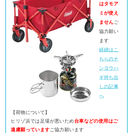
はタモア
ミが使え
ません
ご
協力願い
ます
経緯はこ
ちらのナ
ンヨウハ
ギ持ち出
しの記事
へ
【荷物について】
ヒリゾ浜では足場が悪いため
台車などの使用はご
遠慮願っています
ご協力願います