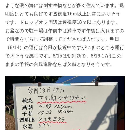
ような磯の海には刺す生物などが多く住んでいます。透
明度はとても良好です透視度16ｍ以上は常にありそう
です。ドロップオフ周辺は透視度18ｍ以上あります。
お盆なので駐車場は午前中は満車です午後は入れますの
で時間をずらして調整してくだされば入れます。明日
（8/14）の運行は台風が接近中ですがいまのところ運行
できそうな感じです。8/15は朝判断で、8/16.17はこの
ままの予報の台風進路ならば欠航となりそうです。