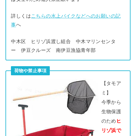
詳しくは
こちらの水上バイクなどへのお願いの記
事
へ
中木区 ヒリゾ浜渡し組合 中木マリンセンタ
ー 伊豆クルーズ 南伊豆漁協青年部
荷物や禁止事項
【タモア
ミ】
今季から
生物保護
のため
ヒ
リゾ浜で