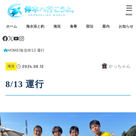
MENU
ホーム
海水浴と釣
海況
食事
宿泊
案内
お知らせ
HOME
海況
8/13 運行
2024.08.12
かっちゃん
海況
8/13 運行