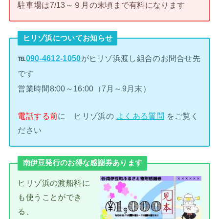
駐車場は7/13～９月の末頃まで有料になります
ヒリゾ浜についてお知らせ
℡
090-4612-1050
がヒリゾ浜渡し組合のお問合せ先
です
営業時間8:00～16:00（7月～9月末）
電話する前
に ヒリゾ浜の
よくある質問
をご覧く
ださい
南伊豆発行のお得な感謝券あります
ヒリゾ浜の渡船料に
も使うことができ
る、