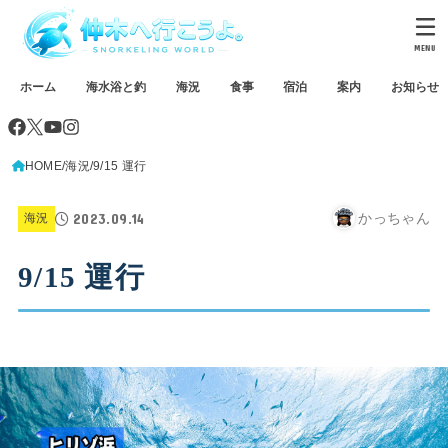
MENU
ホーム
海水浴と釣
海況
食事
宿泊
案内
お知らせ
HOME
海況
9/15 運行
2023.09.14
かっちゃん
海況
9/15 運行