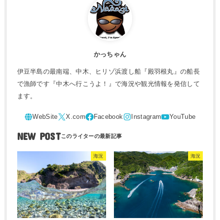
かっちゃん
伊豆半島の最南端、中木、ヒリゾ浜渡し船『殿羽根丸』の船長
で漁師です『中木へ行こうよ！』で海況や観光情報を発信して
ます。
NEW POST
海況
海況