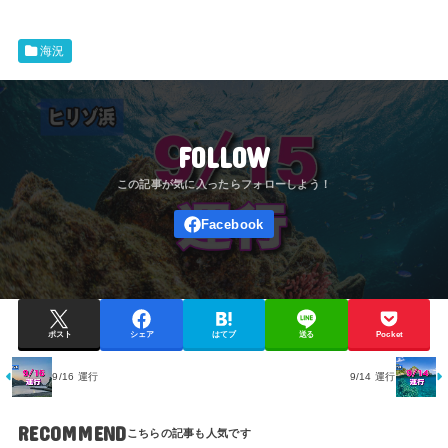
海況
FOLLOW
ポスト
シェア
はてブ
送る
Pocket
9/16 運行
9/14 運行
RECOMMEND