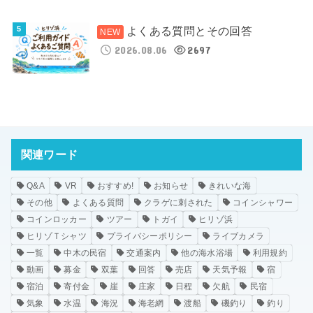
よくある質問とその回答
2026.08.06
2697
関連ワード
Q&A
VR
おすすめ!
お知らせ
きれいな海
その他
よくある質問
クラゲに刺された
コインシャワー
コインロッカー
ツアー
トガイ
ヒリゾ浜
ヒリゾＴシャツ
プライバシーポリシー
ライブカメラ
一覧
中木の民宿
交通案内
他の海水浴場
利用規約
動画
募金
双葉
回答
売店
天気予報
宿
宿泊
寄付金
崖
庄家
日程
欠航
民宿
気象
水温
海況
海老網
渡船
磯釣り
釣り