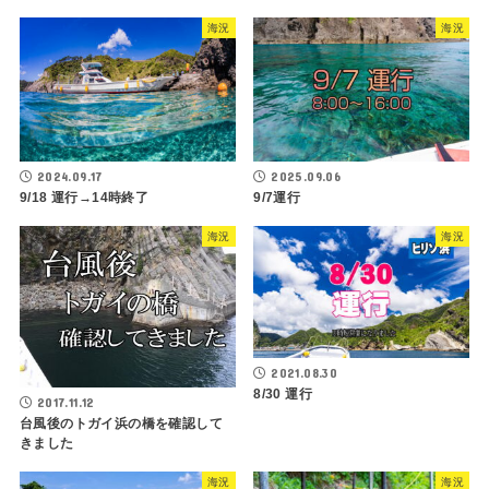
海況
海況
2024.09.17
2025.09.06
9/18 運行→14時終了
9/7運行
海況
海況
2021.08.30
8/30 運行
2017.11.12
台風後のトガイ浜の橋を確認して
きました
海況
海況