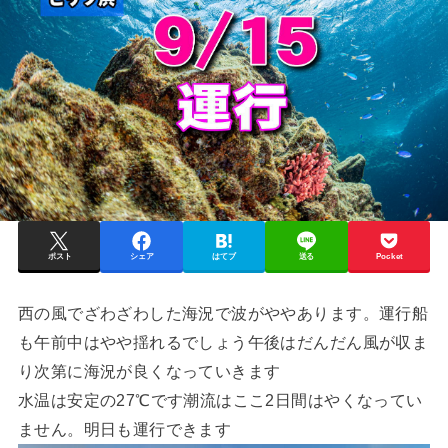
ポスト
シェア
はてブ
送る
Pocket
西の風でざわざわした海況で波がややあります。運行船
も午前中はやや揺れるでしょう午後はだんだん風が収ま
り次第に海況が良くなっていきます
水温は安定の27℃です潮流はここ2日間はやくなってい
ません。明日も運行できます