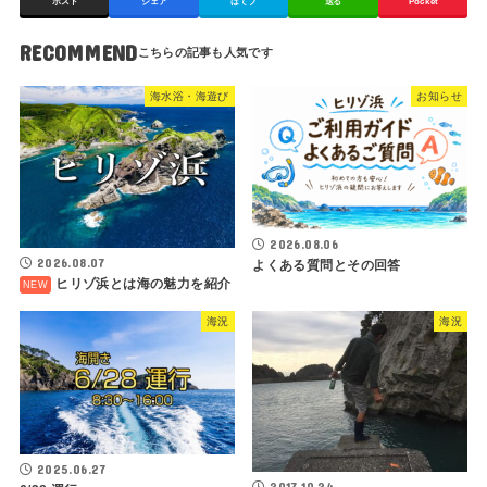
ポスト
シェア
はてブ
送る
Pocket
RECOMMEND
海水浴・海遊び
お知らせ
2026.08.06
2026.08.07
よくある質問とその回答
ヒリゾ浜とは海の魅力を紹介
海況
海況
2025.06.27
2017.10.24