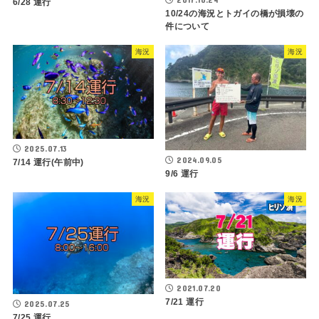
6/28 運行
10/24の海況とトガイの橋が損壊の
件について
海況
海況
2025.07.13
2024.09.05
7/14 運行(午前中)
9/6 運行
海況
海況
2021.07.20
7/21 運行
2025.07.25
7/25 運行