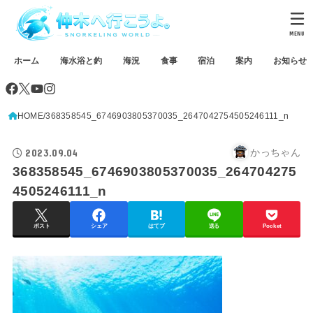
MENU
ホーム
海水浴と釣
海況
食事
宿泊
案内
お知らせ
HOME
368358545_6746903805370035_2647042754505246111_n
2023.09.04
かっちゃん
368358545_6746903805370035_264704275
4505246111_n
ポスト
シェア
はてブ
送る
Pocket