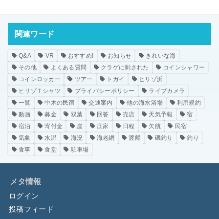
関連ワード
Q&A
VR
おすすめ!
お知らせ
きれいな海
その他
よくある質問
クラゲに刺された
コインシャワー
コインロッカー
ツアー
トガイ
ヒリゾ浜
ヒリゾＴシャツ
プライバシーポリシー
ライブカメラ
一覧
中木の民宿
交通案内
他の海水浴場
利用規約
動画
募金
双葉
回答
売店
天気予報
宿
宿泊
寄付金
崖
庄家
日程
欠航
民宿
気象
水温
海況
海老網
渡船
磯釣り
釣り
食事
食堂
駐車場
メタ情報
ログイン
投稿フィード