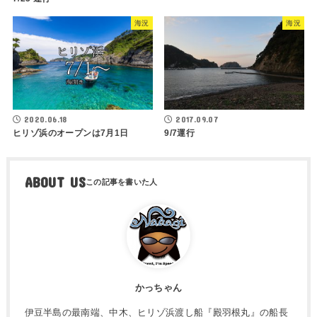
海況
海況
2020.06.18
2017.09.07
ヒリゾ浜のオープンは7月1日
9/7運行
ABOUT US
かっちゃん
伊豆半島の最南端、中木、ヒリゾ浜渡し船『殿羽根丸』の船長