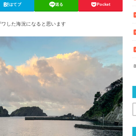
はてブ
送る
Pocket
ザワした海況になると思います