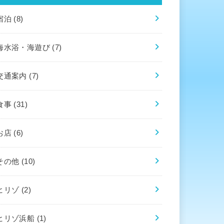
宿泊
(8)
海水浴・海遊び
(7)
交通案内
(7)
食事
(31)
お店
(6)
その他
(10)
ヒリゾ
(2)
ヒリゾ浜船
(1)