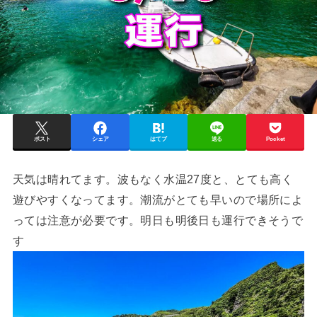
ポスト
シェア
はてブ
送る
Pocket
天気は晴れてます。波もなく水温27度と、とても高く
遊びやすくなってます。潮流がとても早いので場所によ
っては注意が必要です。明日も明後日も運行できそうで
す