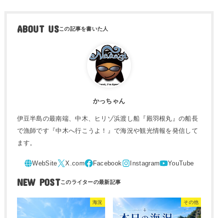
ABOUT US
かっちゃん
伊豆半島の最南端、中木、ヒリゾ浜渡し船『殿羽根丸』の船長
で漁師です『中木へ行こうよ！』で海況や観光情報を発信して
ます。
NEW POST
海況
その他