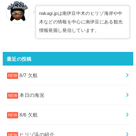
nakagi.jpは南伊豆中木のヒリゾ海岸や中
木などの情報を中心に南伊豆にある観光
情報発掘し発信しています。
最近の投稿
8/7 欠航
本日の海況
8/6 欠航
ヒリゾ浜の紹介