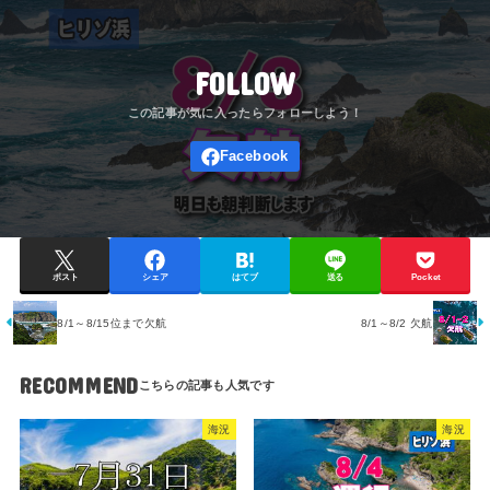
FOLLOW
ポスト
シェア
はてブ
送る
Pocket
8/1～8/15位まで欠航
8/1～8/2 欠航
RECOMMEND
海況
海況