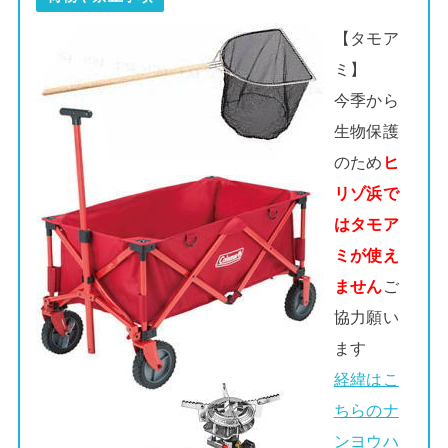
【タモア
ミ】
今季から
生物保護
のため
ヒ
リゾ浜で
はタモア
ミが使え
ません
ご
協力願い
ます
経緯はこ
ちらのナ
ンヨウハ