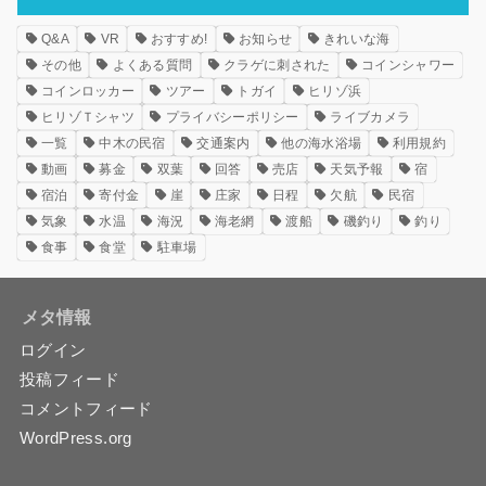
Q&A
VR
おすすめ!
お知らせ
きれいな海
その他
よくある質問
クラゲに刺された
コインシャワー
コインロッカー
ツアー
トガイ
ヒリゾ浜
ヒリゾＴシャツ
プライバシーポリシー
ライブカメラ
一覧
中木の民宿
交通案内
他の海水浴場
利用規約
動画
募金
双葉
回答
売店
天気予報
宿
宿泊
寄付金
崖
庄家
日程
欠航
民宿
気象
水温
海況
海老網
渡船
磯釣り
釣り
食事
食堂
駐車場
メタ情報
ログイン
投稿フィード
コメントフィード
WordPress.org