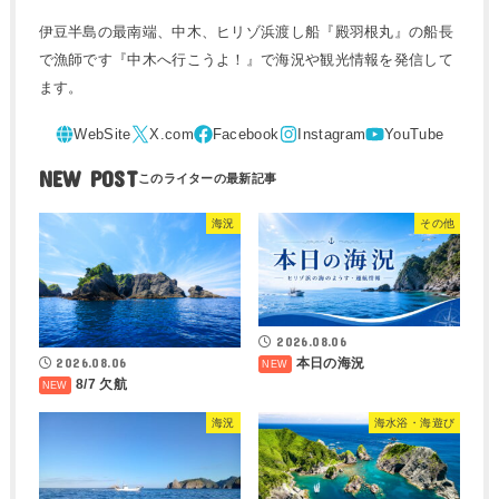
伊豆半島の最南端、中木、ヒリゾ浜渡し船『殿羽根丸』の船長
で漁師です『中木へ行こうよ！』で海況や観光情報を発信して
ます。
NEW POST
海況
その他
2026.08.06
2026.08.06
本日の海況
8/7 欠航
海況
海水浴・海遊び