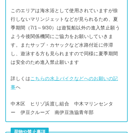
このエリアは海水浴として使用されていますが徐
行しないマリンジェットなどが見られるため、夏
季期間（7/1～9/30）は遊覧船以外の進入禁止願う
よう今後関係機関にご協力をお願いしていきま
す。またサップ・カヤックなど水路付近に停滞
し、遊泳する方も見られますので同様に夏季期間
は安全のため進入禁止願います
詳しくは
こちらの水上バイクなどへのお願いの記
事
へ
中木区 ヒリゾ浜渡し組合 中木マリンセンタ
ー 伊豆クルーズ 南伊豆漁協青年部
荷物や禁止事項