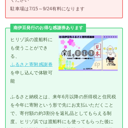
駐車場は7/15～9/24有料になります
南伊豆発行のお得な感謝券あります
ヒリゾ浜の渡船料に
も使うことができ
る、
ふるさと寄附感謝券
を申し込んで体験可
能
ふるさと納税とは、来年6月以降の所得税と住民税
を今年に寄附という形で先にお支払いただくこと
で、寄付額の約3割分を返礼品としてもらえる制
度。ヒリゾ浜では渡船料にも使ってもらった後に