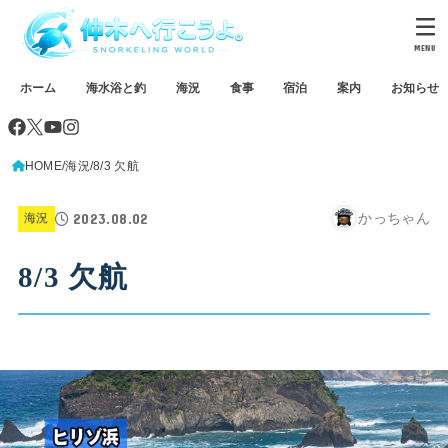
MENU
ホーム
海水浴と釣
海況
食事
宿泊
案内
お知らせ
HOME
海況
8/3 欠航
2023.08.02
かっちゃん
海況
8/3 欠航