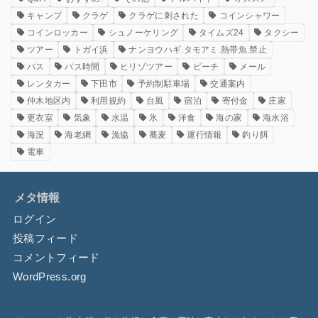
キャンプ
クラゲ
クラゲに刺された
コインシャワー
コインロッカー
シュノーケリング
タイムズ24
タクシー
ツアー
トガイ浜
ナンヨウハギ.タモアミ.熱帯魚.禁止
バス
バス時間
ヒリゾツアー
ビーチ
メール
レンタカー
下田市
予約制駐車場
交通案内
仲木地区内
利用規約
台風
宿泊
寄付金
庄家
更衣室
気象
水温
氷
洋食
海の家
海水浴
海況
海老網
漁協
蕎麦
運行情報
釣り餌
電車
メタ情報
ログイン
投稿フィード
コメントフィード
WordPress.org