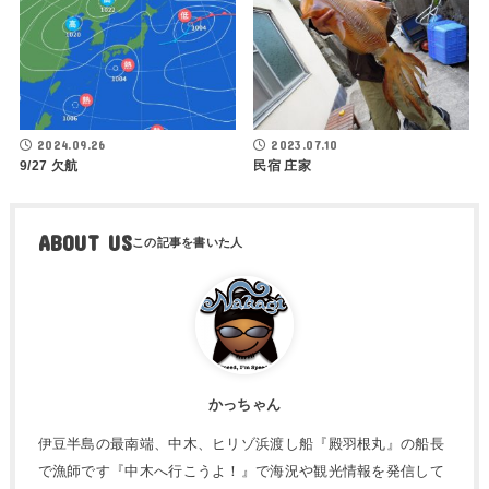
2024.09.26
2023.07.10
9/27 欠航
民宿 庄家
ABOUT US
かっちゃん
伊豆半島の最南端、中木、ヒリゾ浜渡し船『殿羽根丸』の船長
で漁師です『中木へ行こうよ！』で海況や観光情報を発信して