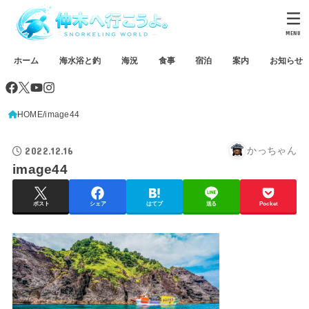
MENU
ホーム
海水浴と釣
海況
食事
宿泊
案内
お知らせ
HOME
image44
2022.12.16
かっちゃん
image44
ポスト
シェア
はてブ
送る
Pocket