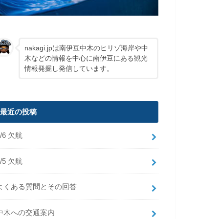
nakagi.jpは南伊豆中木のヒリゾ海岸や中
木などの情報を中心に南伊豆にある観光
情報発掘し発信しています。
最近の投稿
8/6 欠航
8/5 欠航
よくある質問とその回答
中木への交通案内