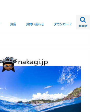
せ
お店
お問い合わせ
ダウンロード
search
回答
クへ
ップ
策ガイドライン
イビングについて
ウンロード
ヒリゾ浜渡し組合
双葉売店
漁協
コインシャワー
中木マリンセンター [外部リンク]
ZOZOZTOWN 久三商店
ok-designcompany
よくある質問とその回答
メール送信フォーム
ヒリゾ浜渡し組合
殿羽根丸（ヒリゾ）
浜の家丸（ヒリゾ）
KAITOH（ヒリゾ）
仲木丸（公式サイトへ）
令洋（公式サイトへ）
武丸（公式サイトへ）
良丸（公式サイトへ）
緊急事態宣言下の時短営業
ダウンロード一覧
2026シーズンパス申込書
Download ヒリゾマップ
Download ヒリゾマップ2
フリーダイビング届け出
乗船名簿
運送約款
廃棄物海洋投棄禁止表示表
船舶廃棄物汚染防止規定
船舶発生廃棄物汚染防止規定表紙
殿羽根丸
浜の家丸
武丸
中木丸
令洋
KAIOH
良丸
ボートシュノーケリ