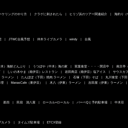
ーケリングのやり方
クラゲに刺されたら
ヒリゾ浜のツアー関連紹介
海釣り（
想
JTWC台風予想
仲木ライブカメラ
windy
台風
中木）海鮮どんぶり
うつぼや（中木）海の家
双葉食堂・・・・閉店中
南京亭
ば
しいの木やま（南伊豆）レストラン
岩田商店（南伊豆）塩アイス
サウスカ
）ラーメン
たんぽぽ（下田）焼肉.ラーメン
石塚（下田）そば
丸川食堂（下田
料理
ManasCafe（東伊豆）
木八（伊東）ラーメン
吉田屋（伊東）ラーメン
甚四
民宿 清八屋
ローカル×ローカル
バーベQと予約駐車場
中木荘
ブカメラ
タイムズ駐車場
ETCX登録