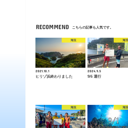
RECOMMEND
こちらの記事も人気です。
海況
海
2021.10.1
2024.9.5
ヒリゾ浜終わりました
9/6 運行
海況
海