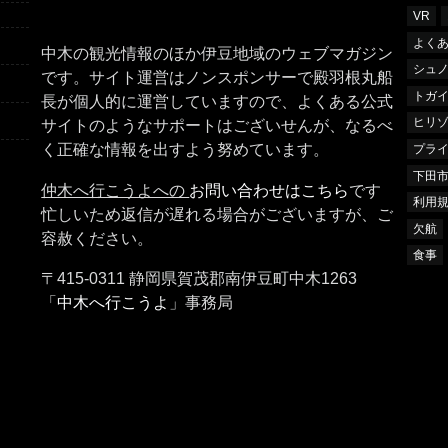
VR
よく
中木の観光情報のほか伊豆地域のウェブマガジン
シュ
です。サイト運営はノンスポンサーで殿羽根丸船
トガ
長が個人的に運営していますので、よくある公式
ヒリ
サイトのようなサポートはございせんが、なるべ
く正確な情報を出すよう努めています。
プラ
下田
仲木へ行こうよへの
お問い合わせはこちら
です
利用
忙しいため返信が遅れる場合がございますが、ご
欠航
容赦ください。
食事
〒415-0311 静岡県賀茂郡南伊豆町中木1263
「
中木へ行こうよ
」事務局