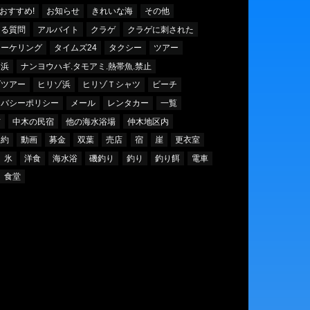
おすすめ!
お知らせ
きれいな海
その他
ある質問
アルバイト
クラゲ
クラゲに刺された
ノーケリング
タイムズ24
タクシー
ツアー
イ浜
ナンヨウハギ.タモアミ.熱帯魚.禁止
ゾツアー
ヒリゾ浜
ヒリゾＴシャツ
ビーチ
イバシーポリシー
メール
レンタカー
一覧
市
中木の民宿
他の海水浴場
仲木地区内
規約
動画
募金
双葉
売店
宿
崖
更衣室
氷
洋食
海水浴
磯釣り
釣り
釣り餌
電車
食堂