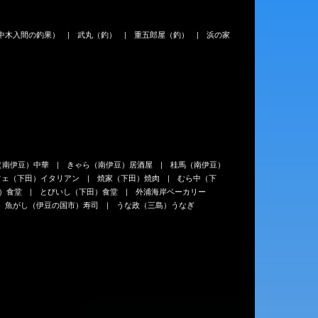
中木入間の釣果）
武丸（釣）
重五郎屋（釣）
浜の家
（南伊豆）中華
きゃら（南伊豆）居酒屋
桂馬（南伊豆）
フェ（下田）イタリアン
焼家（下田）焼肉
むら中（下
）食堂
とびいし（下田）食堂
外浦海岸ベーカリー
魚がし（伊豆の国市）寿司
うな政（三島）うなぎ