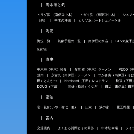
海水浴と釣
ヒリゾ浜 (南伊豆中木)
トガイ浜 (南伊豆中木)
シュノ
（釣）
中木の沖磯
ヒリゾ浜ボートシュノーケル
海況
海況一覧
気象予報の一覧
南伊豆の水温
GPV気象予
波浪予想
食事
中木荘（中木）軽食
食堂 雅（中木）ラーメン
PECO（
焼肉
永吉丸（南伊豆）ラーメン
つかさ庵（南伊豆）そ
田）とんかつ
Naminami（下田）レストラン
松福（下田
DOUG（下田）
三好（松崎）うなぎ
磯辺（東伊豆）磯
宿泊
宿一覧(にいや・弥七 他）
庄家
浜の家
重五郎屋
案内
交通案内
よくある質問とその回答
中木駐車場
ライ