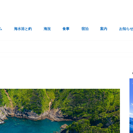
ム
海水浴と釣
海況
食事
宿泊
案内
お知ら
プに戻る
トマップ
ヒリゾ浜 (南伊豆中木)
トガイ浜 (南伊豆中木)
シュノーケリングのやり方
クラゲに刺されたら
ヒリゾ浜のツアー関連紹介
海釣り（中木入間の釣果）
武丸（釣）
重五郎屋（釣）
浜の家（釣）
中木の沖磯
ヒリゾ浜ボートシュノーケル
海況一覧
気象予報の一覧
南伊豆の水温
GPV気象予想
JTWC台風予想
仲木ライブカメラ
windy
台風
中木荘（中木）軽食
食堂 雅（中木）ラーメン
PECO（中木）海鮮どんぶり
うつぼや（中木）海の家
双葉食堂・・・・閉店中
南京亭（南伊豆）中華
きゃら（南伊豆）居酒屋
桂馬（南伊豆）焼肉
永吉丸（南伊豆）ラーメン
つかさ庵（南伊豆）そば
しいの木やま（南伊豆）レストラン
岩田商店（南伊豆）塩アイス
サウスカフェ（下田）イタリアン
焼家（下田）焼肉
むら中（下田）とんかつ
Naminami（下田）レストラン
松福（下田）ラーメン
たんぽぽ（下田）焼肉.ラーメン
石塚（下田）そば
丸川食堂（下田）食堂
とびいし（下田）食堂
外浦海岸ベーカリーDOUG（下田）
三好（松崎）うなぎ
磯辺（東伊豆）磯料理
ManasCafe（東伊豆）
木八（伊東）ラーメン
吉田屋（伊東）ラーメン
魚がし（伊豆の国市）寿司
うな政（三島）うなぎ
宿一覧(にいや・弥七 他）
庄家
浜の家
重五郎屋
甚四
民宿 清八屋
ローカル×ローカル
バーベQと予約駐車場
中木荘
交通案内
よくある質問とその
中木駐車場
ライブカメラ
タイムズ駐車場
ETCX登録
波浪予想
利用規約
水上バイ
サイトマ
コロナ対
フリーダ
届け出ダ