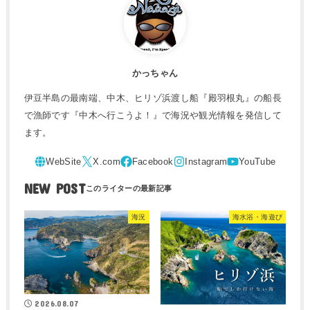
かっちゃん
伊豆半島の最南端、中木、ヒリゾ浜渡し船『殿羽根丸』の船長
で漁師です『中木へ行こうよ！』で海況や観光情報を発信して
ます。
NEW POST
海況
海水浴・海遊び
2026.08.07