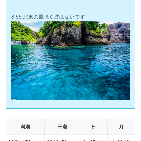
8:55 北東の風強く波はないです
満潮
干潮
日
月