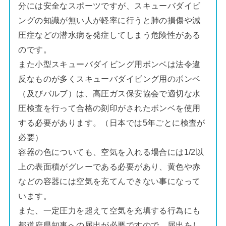
分には安全なスポーツですが、スキューバダイビ
ングの知識が無い人が軽率に行うと肺の損傷や減
圧症などの潜水病を発症してしまう危険性がある
のです。
また小型スキューバダイビング用ボンベは法令違
反なものが多くスキューバダイビング用のボンベ
（及びバルブ）は、高圧ガス保安協会で適切な水
圧検査を行って合格の刻印がされたボンベを使用
する必要があります。（日本では5年ごとに検査が
必要）
容器の色についても、空気を入れる場合には1/2以
上の表面積がグレーである必要があり、黄色や赤
などの容器には空気を充てんできない事になって
います。
また、一定圧力を超えて空気を充填する行為にも
都道府県知事への届出が必要ですので、届出をし