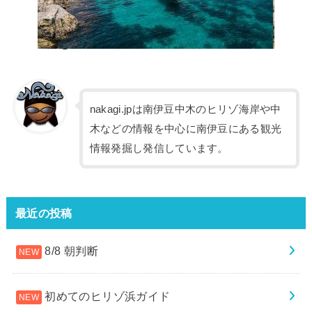
nakagi.jpは南伊豆中木のヒリゾ海岸や中
木などの情報を中心に南伊豆にある観光
情報発掘し発信しています。
最近の投稿
8/8 朝判断
初めてのヒリゾ浜ガイド