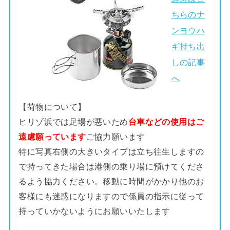
ちらのナ
ンヨウハ
ギ持ち出
しの記事
へ
【荷物について】
ヒリゾ浜では足場が悪いため
台車などの使用はご
遠慮願っています
ご協力願います
特に写真右側の大きいタイプは立ち往生しますの
で持ってきた場合は港側の乗り場に預けてくださ
るよう協力ください。移動に時間がかかり他のお
客様にも迷惑になりますので係員の指示に従って
持っていかないようにお願いいたします