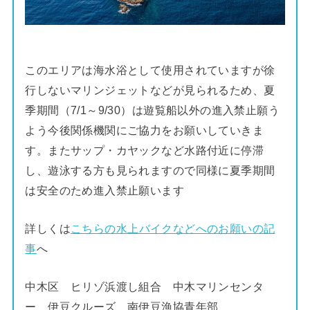
このエリアは海水浴として使用されていますが徐
行しないマリンジェットなどが見られるため、夏
季期間（7/1～9/30）は遊覧船以外の進入禁止願う
よう今後関係機関にご協力をお願いしていきま
す。またサップ・カヤックなど水路付近に停滞
し、遊泳する方も見られますので同様に夏季期間
は安全のため進入禁止願います
詳しくは
こちらの水上バイクなどへのお願いの記
事
へ
中木区 ヒリゾ浜渡し組合 中木マリンセンタ
ー 伊豆クルーズ 南伊豆漁協青年部