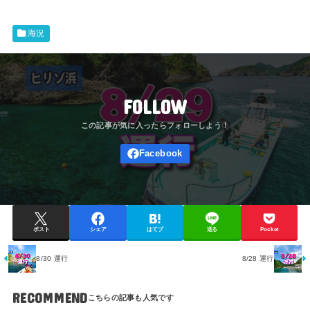
海況
FOLLOW
ポスト
シェア
はてブ
送る
Pocket
8/30 運行
8/28 運行
RECOMMEND