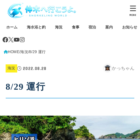
MENU
ホーム
海水浴と釣
海況
食事
宿泊
案内
お知らせ
HOME
海況
8/29 運行
2022.08.28
かっちゃん
海況
8/29 運行