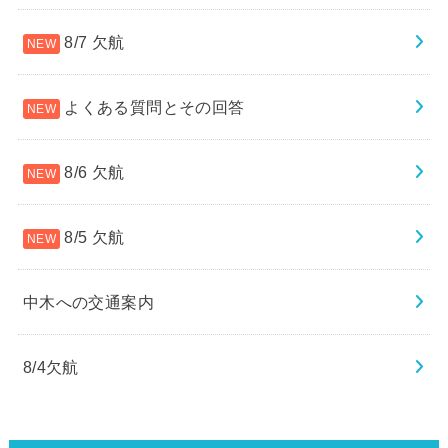
8/7 欠航
よくある質問とその回答
8/6 欠航
8/5 欠航
中木への交通案内
8/4欠航