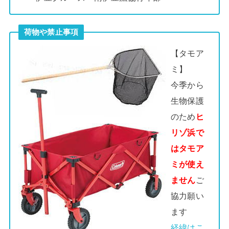
荷物や禁止事項
【タモア
ミ】
今季から
生物保護
のため
ヒ
リゾ浜で
はタモア
ミが使え
ません
ご
協力願い
ます
経緯はこ