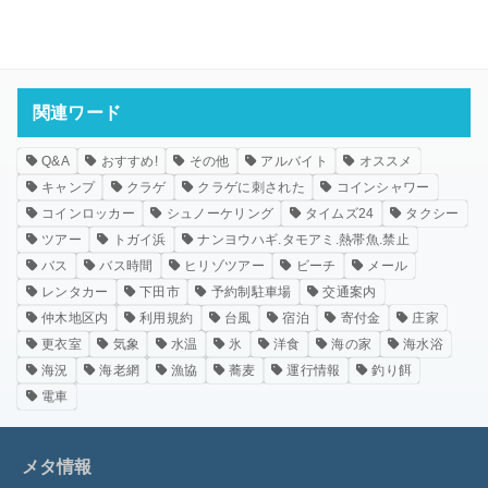
関連ワード
Q&A
おすすめ!
その他
アルバイト
オススメ
キャンプ
クラゲ
クラゲに刺された
コインシャワー
コインロッカー
シュノーケリング
タイムズ24
タクシー
ツアー
トガイ浜
ナンヨウハギ.タモアミ.熱帯魚.禁止
バス
バス時間
ヒリゾツアー
ビーチ
メール
レンタカー
下田市
予約制駐車場
交通案内
仲木地区内
利用規約
台風
宿泊
寄付金
庄家
更衣室
気象
水温
氷
洋食
海の家
海水浴
海況
海老網
漁協
蕎麦
運行情報
釣り餌
電車
メタ情報