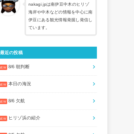
nakagi.jpは南伊豆中木のヒリゾ
海岸や中木などの情報を中心に南
伊豆にある観光情報発掘し発信し
ています。
最近の投稿
8/6 朝判断
本日の海況
8/6 欠航
ヒリゾ浜の紹介