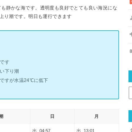
ても静かな海です。透明度も良好でとても良い海況にな
り上り潮です。明日も運行できます
いです
るい下り潮
ですが水温24℃に低下
潮
日
月
出 04:57
出 13:01