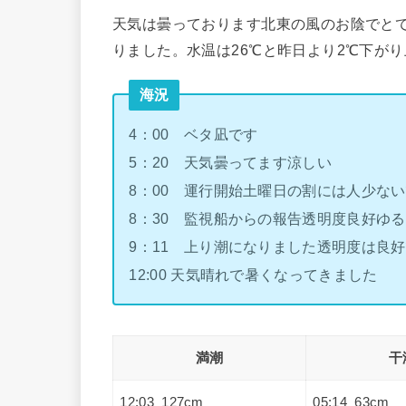
天気は曇っております北東の風のお陰でと
りました。水温は26℃と昨日より2℃下が
海況
4：00 ベタ凪です
5：20 天気曇ってます涼しい
8：00 運行開始土曜日の割には人少な
8：30 監視船からの報告透明度良好ゆ
9：11 上り潮になりました透明度は良好
12:00 天気晴れで暑くなってきました
満潮
干
12:03 127cm
05:14 63cm