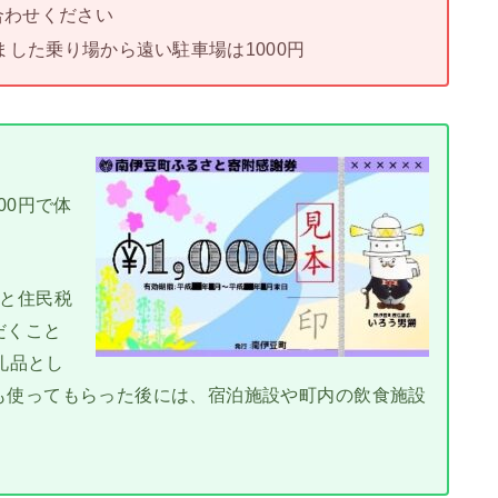
合わせください
ました乗り場から遠い駐車場は1000円
、
00円で体
税と住民税
だくこと
礼品とし
も使ってもらった後には、宿泊施設や町内の飲食施設