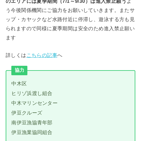
のエリアには夏季期間（7/1～9/30）は進入禁止願う
よ
う今後関係機関にご協力をお願いしていきます。またサ
ップ・カヤックなど水路付近に停滞し、遊泳する方も見
られますので同様に夏季期間は安全のため進入禁止願い
ます
詳しくは
こちらの記事
へ
協力
中木区
ヒリゾ浜渡し組合
中木マリンセンター
伊豆クルーズ
南伊豆漁協青年部
伊豆漁業協同組合