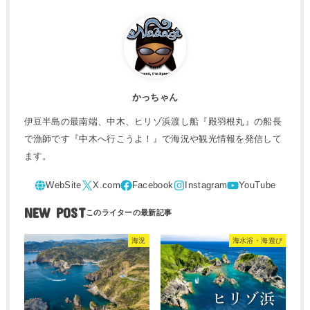
かっちゃん
伊豆半島の最南端、中木、ヒリゾ浜渡し船『殿羽根丸』の船長
で漁師です『中木へ行こうよ！』で海況や観光情報を発信して
ます。
NEW POST
海況
海水浴・海遊び