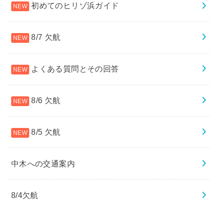
初めてのヒリゾ浜ガイド
8/7 欠航
よくある質問とその回答
8/6 欠航
8/5 欠航
中木への交通案内
8/4欠航