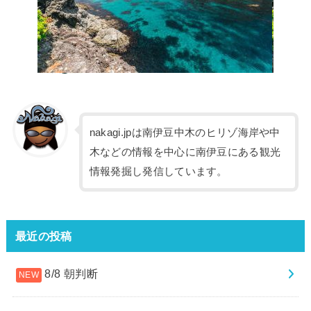
nakagi.jpは南伊豆中木のヒリゾ海岸や中
木などの情報を中心に南伊豆にある観光
情報発掘し発信しています。
最近の投稿
8/8 朝判断