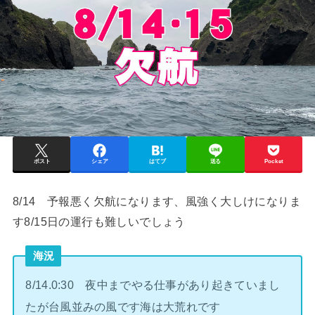
ポスト
シェア
はてブ
送る
Pocket
8/14 予報悪く欠航になります、風強く大しけになりま
す8/15日の運行も難しいでしょう
海況
8/14.0:30 夜中までやる仕事があり起きていまし
たが台風並みの風です海は大荒れです