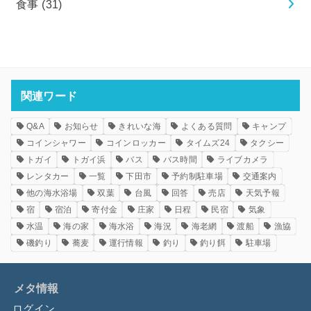
食事
(31)
関連ワード
Q&A
お知らせ
きれいな海
よくある質問
キャンプ
コインシャワー
コインロッカー
タイムズ24
タクシー
トガイ
トガイ浜
バス
バス時間
ライブカメラ
レンタカー
一覧
下田市
予約制駐車場
交通案内
他の海水浴場
双葉
台風
回答
売店
天気予報
宿
宿泊
寄付金
庄家
日程
民宿
気象
水温
海の家
海水浴
海況
海老網
渡船
漁協
磯釣り
蕎麦
運行情報
釣り
釣り餌
駐車場
メタ情報
ログイン