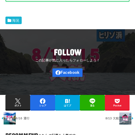
海況
FOLLOW
ポスト
シェア
はてブ
送る
Pocket
8/16 運行
8/13 欠航