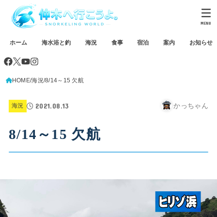
MENU
ホーム
海水浴と釣
海況
食事
宿泊
案内
お知らせ
HOME
海況
8/14～15 欠航
2021.08.13
かっちゃん
海況
8/14～15 欠航