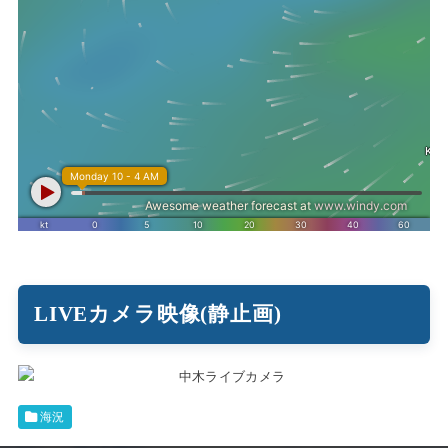
LIVEカメラ映像(静止画)
海況