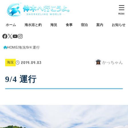
MENU
ホーム
海水浴と釣
海況
食事
宿泊
案内
お知らせ
HOME
海況
9/4 運行
2019.09.03
かっちゃん
海況
9/4 運行