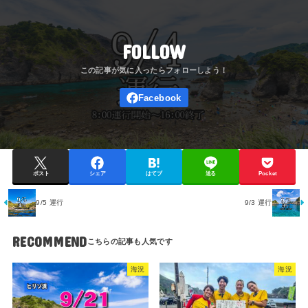
FOLLOW
ポスト
シェア
はてブ
送る
Pocket
9/5 運行
9/3 運行
RECOMMEND
海況
海況