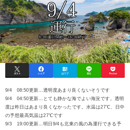
ポスト
シェア
はてブ
送る
Pocket
9/4 08:50更新…透明度あまり良くないそうです
9/4 04:50更新…とても静かな海でよい海況です。透明
度は昨日はあまり良くなかったです。水温は27℃、日中
の予想最高気温は27℃です
9/3 19:00更新…明日9/4も北東の風の為運行できる予