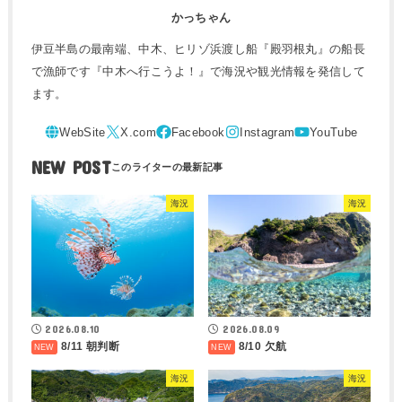
かっちゃん
伊豆半島の最南端、中木、ヒリゾ浜渡し船『殿羽根丸』の船長
で漁師です『中木へ行こうよ！』で海況や観光情報を発信して
ます。
NEW POST
海況
海況
2026.08.10
2026.08.09
8/11 朝判断
8/10 欠航
海況
海況