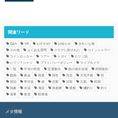
関連ワード
Q&A
VR
おすすめ!
お知らせ
きれいな海
その他
よくある質問
クラゲに刺された
コインシャワー
コインロッカー
ツアー
トガイ
ヒリゾ浜
ヒリゾＴシャツ
プライバシーポリシー
ライブカメラ
一覧
中木の民宿
交通案内
他の海水浴場
利用規約
動画
募金
双葉
回答
売店
天気予報
宿
宿泊
寄付金
崖
庄家
日程
欠航
民宿
気象
水温
海況
海老網
渡船
磯釣り
釣り
食事
食堂
駐車場
メタ情報