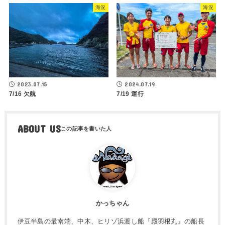
海況
海況
2023.07.15
2024.07.19
7/16 欠航
7/19 運行
ABOUT US
かっちゃん
伊豆半島の最南端、中木、ヒリゾ浜渡し船『殿羽根丸』の船長