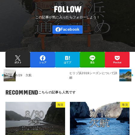
FOLLOW
ポスト
シェア
はてブ
送る
Pocket
ヒリゾ浜2019シーズンについて詳
6/29 欠航
細
RECOMMEND
海況
海況