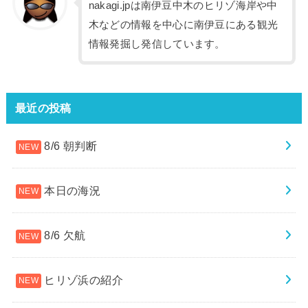
nakagi.jpは南伊豆中木のヒリゾ海岸や中
木などの情報を中心に南伊豆にある観光
情報発掘し発信しています。
最近の投稿
8/6 朝判断
本日の海況
8/6 欠航
ヒリゾ浜の紹介