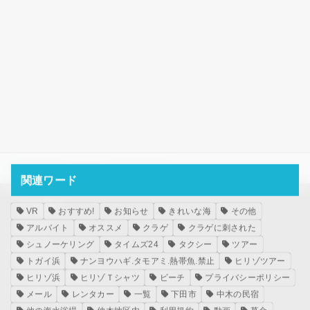
HOME
海況
トガイ浜 落石の為通行不可
関連ワード
メタ情報
VR
おすすめ!
お知らせ
きれいな海
その他
アルバイト
オススメ
クラゲ
クラゲに刺された
ログイン
シュノーケリング
タイムズ24
タクシー
ツアー
投稿フィード
トガイ浜
ナンヨウハギ.タモアミ.熱帯魚.禁止
ヒリゾツアー
コメントフィード
ヒリゾ浜
ヒリゾＴシャツ
ビーチ
プライバシーポリシー
WordPress.org
メール
レンタカー
一覧
下田市
中木の民宿