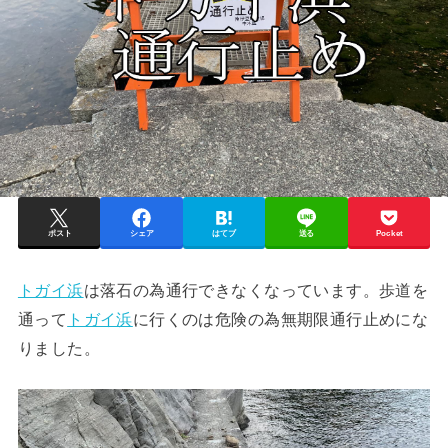
ポスト
シェア
はてブ
送る
Pocket
トガイ浜
は落石の為通行できなくなっています。歩道を
通って
トガイ浜
に行くのは危険の為無期限通行止めにな
りました。