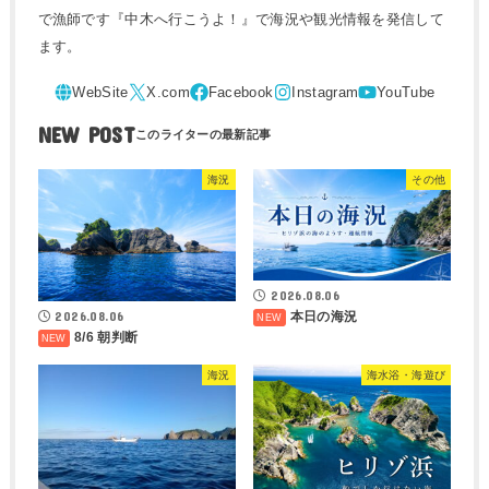
で漁師です『中木へ行こうよ！』で海況や観光情報を発信して
ます。
NEW POST
海況
その他
2026.08.06
2026.08.06
本日の海況
8/6 朝判断
海況
海水浴・海遊び