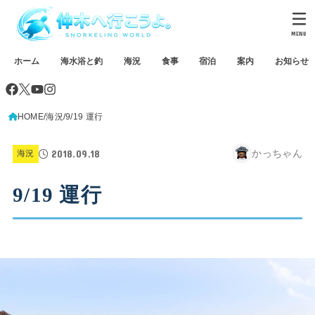
MENU
ホーム
海水浴と釣
海況
食事
宿泊
案内
お知らせ
HOME
海況
9/19 運行
2018.09.18
かっちゃん
海況
9/19 運行