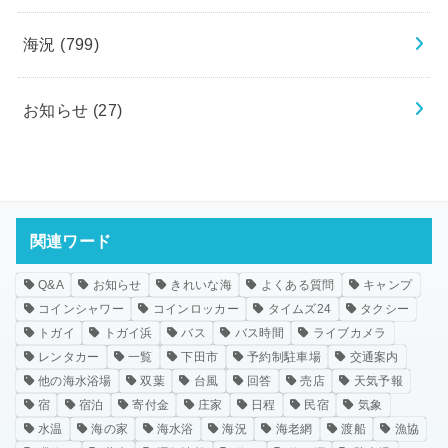
海況
(799)
お知らせ
(27)
関連ワード
Q&A
お知らせ
きれいな海
よくある質問
キャンプ
コインシャワー
コインロッカー
タイムズ24
タクシー
トガイ
トガイ浜
バス
バス時間
ライブカメラ
レンタカー
一覧
下田市
予約制駐車場
交通案内
他の海水浴場
双葉
台風
回答
売店
天気予報
宿
宿泊
寄付金
庄家
日程
民宿
気象
水温
海の家
海水浴
海況
海老網
渡船
漁協