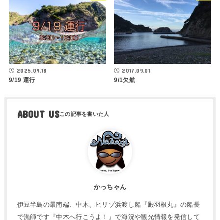
2025.09.18
2017.09.01
9/19 運行
9/1欠航
ABOUT US
かっちゃん
伊豆半島の最南端、中木、ヒリゾ浜渡し船『殿羽根丸』の船長
で漁師です『中木へ行こうよ！』で海況や観光情報を発信して