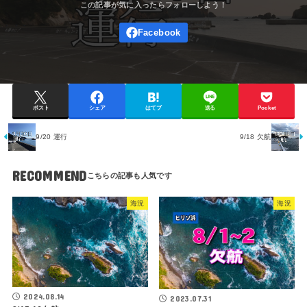
ポスト
シェア
はてブ
送る
Pocket
9/20 運行
9/18 欠航
RECOMMEND
海況
海況
2024.08.14
2023.07.31