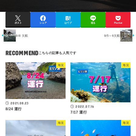
ポスト
シェア
はてブ
送る
Pocket
9/8 欠航
9/5～6欠航
RECOMMEND
海況
海況
2021.08.23
2022.07.16
8/24 運行
7/17 運行
海況
海況