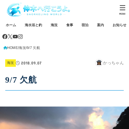
MENU
ホーム
海水浴と釣
海況
食事
宿泊
案内
お知らせ
HOME
海況
9/7 欠航
2018.09.07
かっちゃん
海況
9/7 欠航