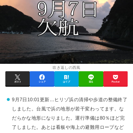
吹き返しの西風
ポスト
シェア
はてブ
送る
Pocket
9月7日10:01更新…ヒリゾ浜の清掃や歩道の整備終了
しました。台風で浜の地形が若干変わってます。な
だらかな地形になりました。運行準備は80％ほど完
了しました。あとは看板や海上の避難用ロープなど