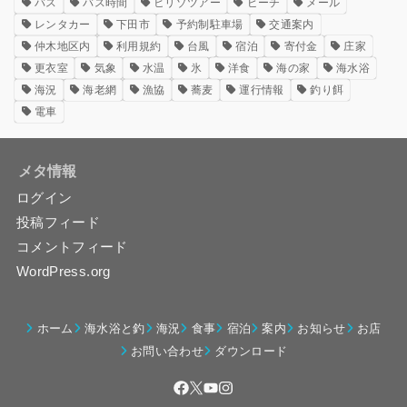
バス
バス時間
ヒリゾツアー
ビーチ
メール
レンタカー
下田市
予約制駐車場
交通案内
仲木地区内
利用規約
台風
宿泊
寄付金
庄家
更衣室
気象
水温
氷
洋食
海の家
海水浴
海況
海老網
漁協
蕎麦
運行情報
釣り餌
電車
メタ情報
ログイン
投稿フィード
コメントフィード
WordPress.org
ホーム
海水浴と釣
海況
食事
宿泊
案内
お知らせ
お店
お問い合わせ
ダウンロード