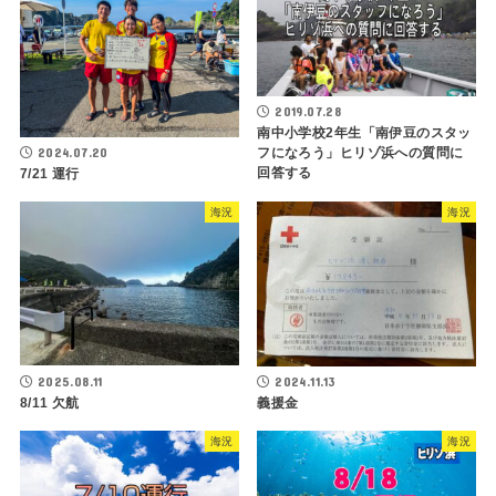
2019.07.28
南中小学校2年生「南伊豆のスタッ
2024.07.20
フになろう」ヒリゾ浜への質問に
回答する
7/21 運行
海況
海況
2025.08.11
2024.11.13
8/11 欠航
義援金
海況
海況