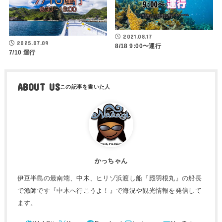
2021.08.17
2025.07.09
8/18 9:00〜運行
7/10 運行
ABOUT US
かっちゃん
伊豆半島の最南端、中木、ヒリゾ浜渡し船『殿羽根丸』の船長
で漁師です『中木へ行こうよ！』で海況や観光情報を発信して
ます。