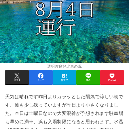
透明度良好北東の風
ポスト
シェア
はてブ
送る
Pocket
天気は晴れです昨日よりカラッとした陽気で涼しい朝で
す、波も少し残っていますが昨日より小さくなりまし
た。本日は土曜日なので大変混雑が予想されます駐車場
も早めに満車、浜も入場制限になると思われます。水温