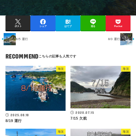
ポスト
シェア
はてブ
送る
Pocket
8/5 運行
8/3 運行
RECOMMEND
海況
海況
2020.07.15
2025.08.18
7/15 欠航
8/19 運行
海況
海況