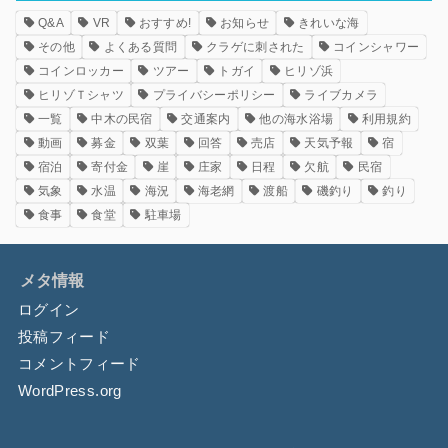
Q&A
VR
おすすめ!
お知らせ
きれいな海
その他
よくある質問
クラゲに刺された
コインシャワー
コインロッカー
ツアー
トガイ
ヒリゾ浜
ヒリゾＴシャツ
プライバシーポリシー
ライブカメラ
一覧
中木の民宿
交通案内
他の海水浴場
利用規約
動画
募金
双葉
回答
売店
天気予報
宿
宿泊
寄付金
崖
庄家
日程
欠航
民宿
気象
水温
海況
海老網
渡船
磯釣り
釣り
食事
食堂
駐車場
メタ情報
ログイン
投稿フィード
コメントフィード
WordPress.org