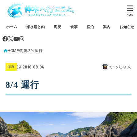
MENU
ホーム
海水浴と釣
海況
食事
宿泊
案内
お知らせ
HOME
海況
8/4 運行
2018.08.04
かっちゃん
海況
8/4 運行