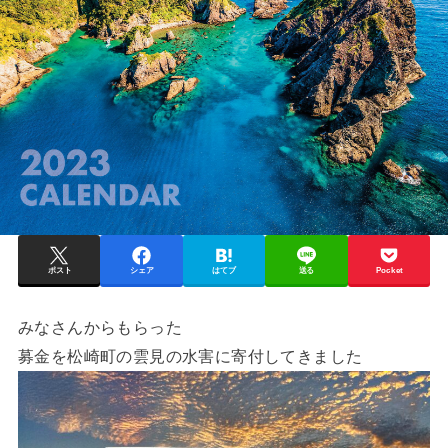
ポスト
シェア
はてブ
送る
Pocket
みなさんからもらった
募金を松崎町の雲見の水害に寄付してきました