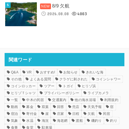
8/9 欠航
2026.08.08
4003
関連ワード
Q&A
VR
おすすめ!
お知らせ
きれいな海
その他
よくある質問
クラゲに刺された
コインシャワー
コインロッカー
ツアー
トガイ
ヒリゾ浜
ヒリゾＴシャツ
プライバシーポリシー
ライブカメラ
一覧
中木の民宿
交通案内
他の海水浴場
利用規約
動画
募金
双葉
回答
売店
天気予報
宿
宿泊
寄付金
崖
庄家
日程
欠航
民宿
気象
水温
海況
海老網
渡船
磯釣り
釣り
食事
食堂
駐車場