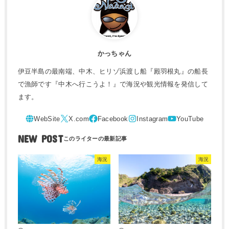
かっちゃん
伊豆半島の最南端、中木、ヒリゾ浜渡し船『殿羽根丸』の船長
で漁師です『中木へ行こうよ！』で海況や観光情報を発信して
ます。
NEW POST
海況
海況