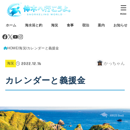
MENU
ホーム
海水浴と釣
海況
食事
宿泊
案内
お知らせ
HOME
海況
カレンダーと義援金
2022.12.16
かっちゃん
海況
カレンダーと義援金