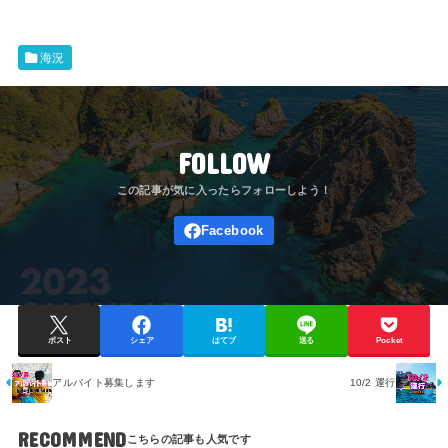
海況
FOLLOW
ポスト
シェア
はてブ
送る
Pocket
アルバイト募集します
10/2 運行
RECOMMEND