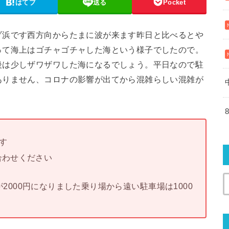
はてブ
送る
Pocket
ゾ浜です西方向からたまに波が来ます昨日と比べるとや
って海上はゴチャゴチャした海という様子でしたので。
後は少しザワザワした海になるでしょう。平日なので駐
ありません、コロナの影響が出てから混雑らしい混雑が
す
合わせください
000円になりました乗り場から遠い駐車場は1000