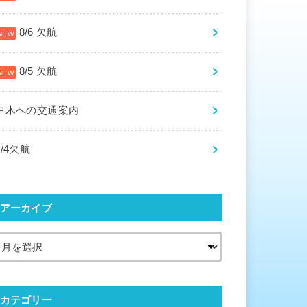
8/6 欠航
8/5 欠航
中木への交通案内
8/4欠航
アーカイブ
カテゴリー