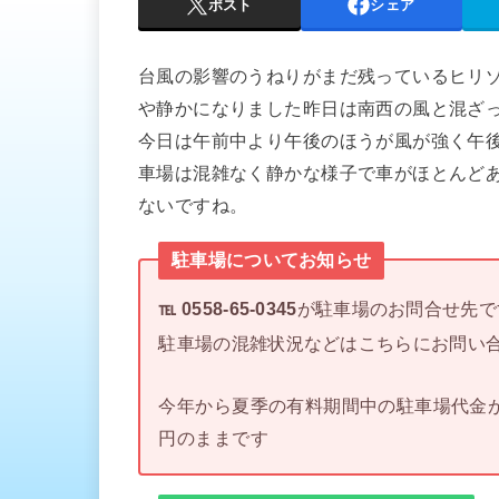
ポスト
シェア
台風の影響のうねりがまだ残っているヒリ
や静かになりました昨日は南西の風と混ざ
今日は午前中より午後のほうが風が強く午
車場は混雑なく静かな様子で車がほとんど
ないですね。
駐車場についてお知らせ
℡ 0558-65-0345
が駐車場のお問合せ先で
駐車場の混雑状況などはこちらにお問い
今年から夏季の有料期間中の駐車場代金が2
円のままです