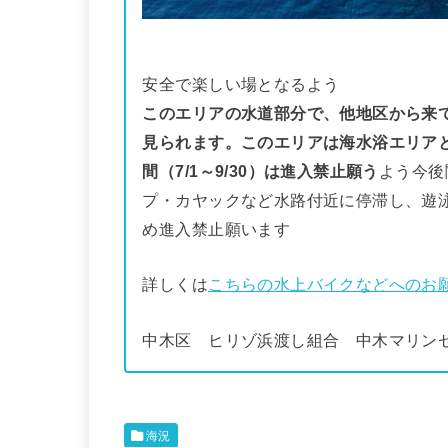
安全で楽しい場となるよう
このエリアの水道部分で、他地区から来
見られます。このエリアは海水浴エリア
間（7/1～9/30）は進入禁止願う
よう今後
プ・カヤックなど水路付近に停滞し、遊
め進入禁止願います
詳しくは
こちらの水上バイクなどへのお
中木区 ヒリゾ浜渡し組合 中木マリン
海況