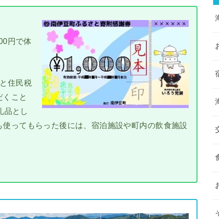
、
00円で体
税と住民税
だくこと
礼品とし
も使ってもらった後には、宿泊施設や町内の飲食施設