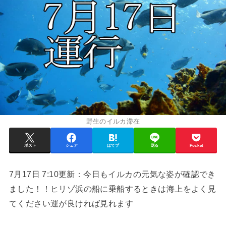
野生のイルカ滞在
ポスト
シェア
はてブ
送る
Pocket
7月17日 7:10更新：今日もイルカの元気な姿が確認でき
ました！！ヒリゾ浜の船に乗船するときは海上をよく見
てください運が良ければ見れます