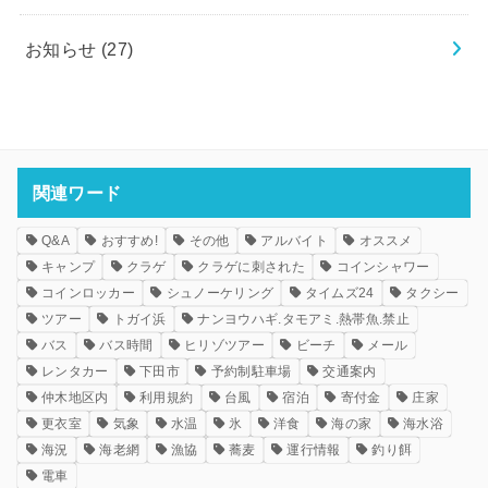
お知らせ
(27)
関連ワード
Q&A
おすすめ!
その他
アルバイト
オススメ
キャンプ
クラゲ
クラゲに刺された
コインシャワー
コインロッカー
シュノーケリング
タイムズ24
タクシー
ツアー
トガイ浜
ナンヨウハギ.タモアミ.熱帯魚.禁止
バス
バス時間
ヒリゾツアー
ビーチ
メール
レンタカー
下田市
予約制駐車場
交通案内
仲木地区内
利用規約
台風
宿泊
寄付金
庄家
更衣室
気象
水温
氷
洋食
海の家
海水浴
海況
海老網
漁協
蕎麦
運行情報
釣り餌
電車