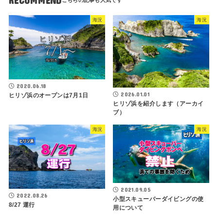
RECOMMEND
海況
海況
2020.06.18
2026.01.01
ヒリゾ浜のオープンは7月1日
ヒリゾ浜を紹介します（アーカイ
ブ）
海況
海況
2021.09.05
2022.08.26
小型スキューバーダイビングの使
8/27 運行
用について