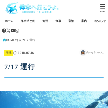
MENU
ホーム
海水浴と釣
海況
食事
宿泊
案内
お知らせ
HOME
海況
7/17 運行
2018.07.16
かっちゃん
海況
7/17 運行