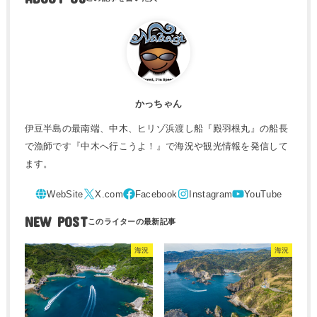
かっちゃん
伊豆半島の最南端、中木、ヒリゾ浜渡し船『殿羽根丸』の船長
で漁師です『中木へ行こうよ！』で海況や観光情報を発信して
ます。
NEW POST
海況
海況