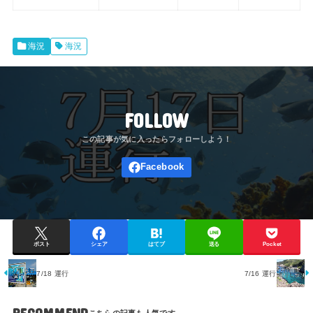
海況
海況
FOLLOW
ポスト
シェア
はてブ
送る
Pocket
7/18 運行
7/16 運行