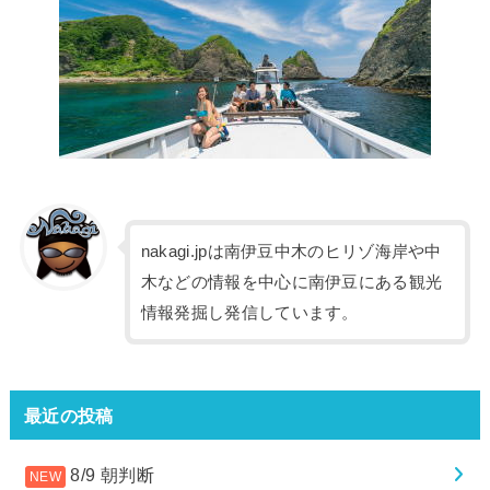
nakagi.jpは南伊豆中木のヒリゾ海岸や中
木などの情報を中心に南伊豆にある観光
情報発掘し発信しています。
最近の投稿
8/9 朝判断